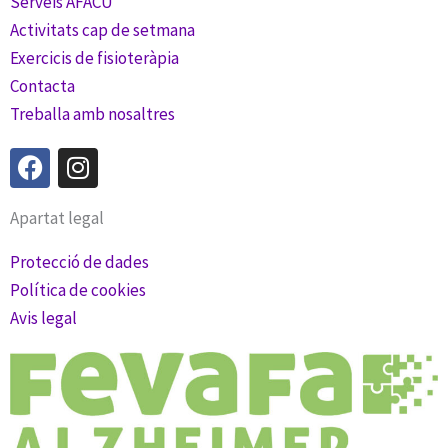
Serveis AFACU
Activitats cap de setmana
Exercicis de fisioteràpia
Contacta
Treballa amb nosaltres
F
I
a
n
c
s
Apartat legal
e
t
b
a
Protecció de dades
o
g
Política de cookies
o
r
Avis legal
k
a
m