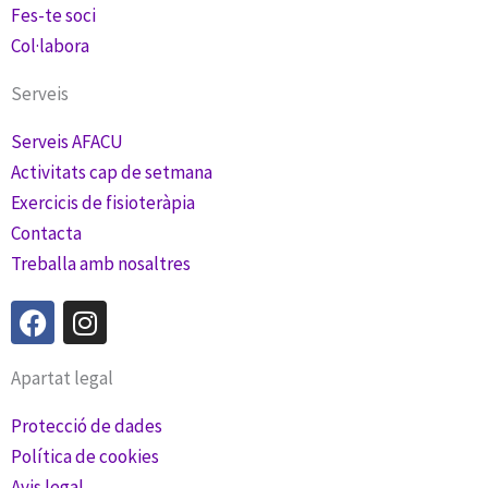
Fes-te soci
Col·labora
Serveis
Serveis AFACU
Activitats cap de setmana
Exercicis de fisioteràpia
Contacta
Treballa amb nosaltres
F
I
a
n
c
s
Apartat legal
e
t
b
a
Protecció de dades
o
g
Política de cookies
o
r
Avis legal